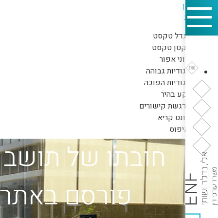
דילוג לתוכן
כלי נגישות
הגדל טקסט
הקטן טקסט
גווני אפור
ניגודיות גבוהה
ניגודיות הפוכה
רקע בהיר
הדגשת קישורים
פונט קריא
איפוס
חובתו של תושב ח
פורסם באתר לש