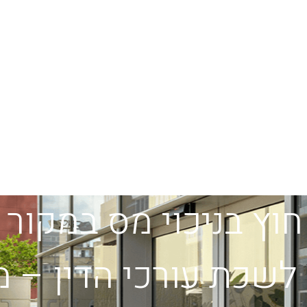
וץ בניכוי מס במקור
כת עורכי הדין – מרץ 7