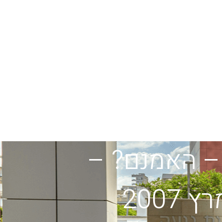
 – האמנם? –
200