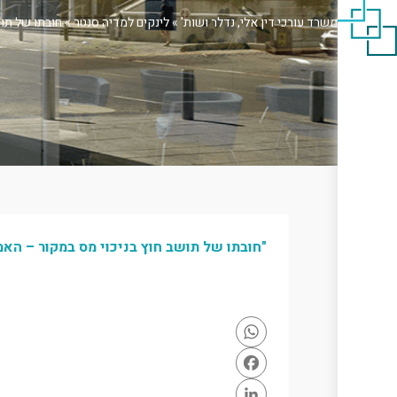
משרד עורכי דין אלי, נדלר ושות'
»
לינקים למדיה סנטר
»
חובתו של תוש
"חובתו של תושב חוץ בניכוי מס במקור – האמ