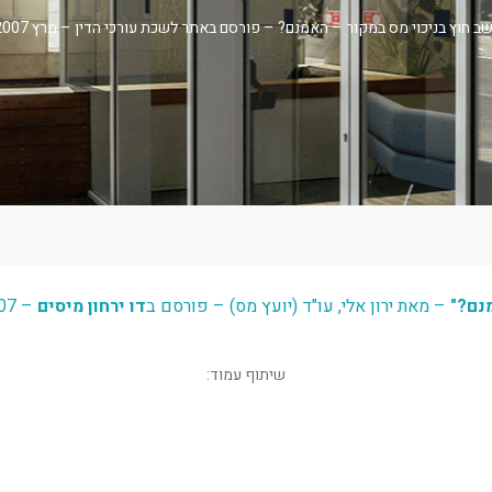
ב חוץ בניכוי מס במקור – האמנם? – פורסם באתר לשכת עורכי הדין – מרץ 2007
נם?"
– מאת ירון אלי, עו"ד (יועץ מס) – פורסם ב
דו ירחון מיסים
– 2007
שיתוף עמוד:
WhatsApp
Facebook