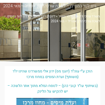
ניוז לטר במסים – לשכת עורכי הדין: אפריל – מאי 2024
משרד עורכי דין אלי, נדלר ושות'
»
לינקים למדיה סנטר
»
ניוז לטר במסים –
לשכת עורכי הדין: אפריל – מאי 2024
הוכן ע"י עוה"ד (יועץ מס) ירון אלי ממשרדנו שהינו יו"ר
(משותף) ועדת המסים במחוז מרכז
(בשיתוף עו"ד קובי כהן) – לנוסח המלא מתוך אתר הלשכה –
יש להקיש על הלינק