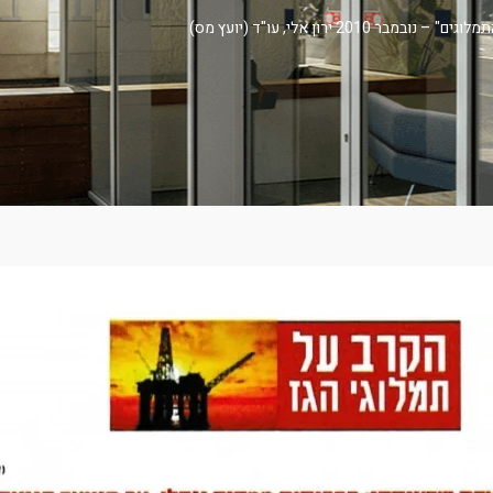
201 ירון אלי, עו"ד (יועץ מס)