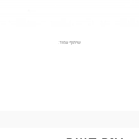
שיתוף עמוד:
WhatsApp
Facebook
LinkedIn
Twitter
Copy
Link