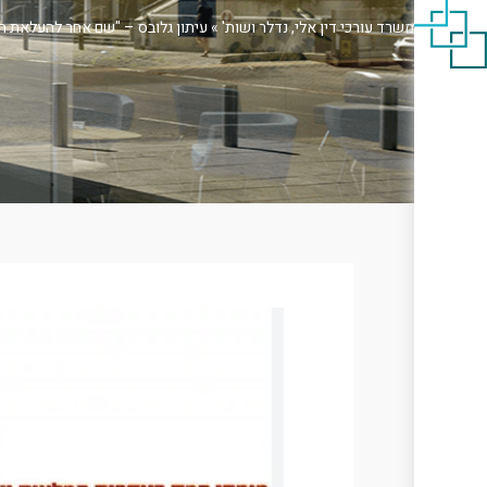
משרד עורכי דין אלי, נדלר ושות'
»
עיתון גלובס – "שם אחר להעלאת התמלוגים" – נובמבר 0