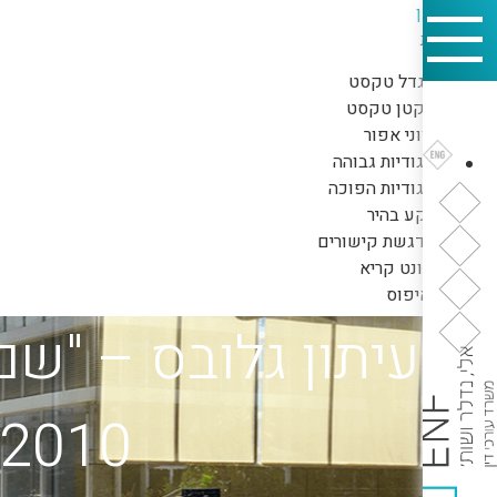
דילוג לתוכן
כלי נגישות
הגדל טקסט
הקטן טקסט
גווני אפור
ניגודיות גבוהה
ניגודיות הפוכה
רקע בהיר
הדגשת קישורים
פונט קריא
איפוס
עיתון גלובס – "ש
2010 ירון אלי, עו"ד (יועץ מס)